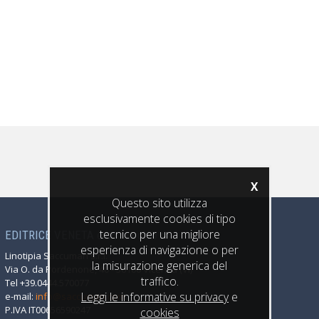
X
Questo sito utilizza
esclusivamente cookies di tipo
tecnico per una migliore
EDITRICE VENETA è un marchio di
esperienza di navigazione o per
Linotipia Saccuman s.r.l.
la misurazione generica del
Via O. da Pordenone, 40 - 36100 Vicenza (VI)
traffico.
Tel +39.0444.570077
Leggi le informative su privacy
e
e-mail:
info@saccuman.com
P.IVA IT00656590247
cookies