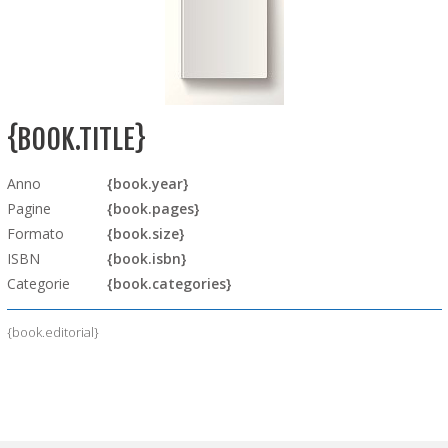
{BOOK.TITLE}
Anno
{book.year}
Pagine
{book.pages}
Formato
{book.size}
ISBN
{book.isbn}
Categorie
{book.categories}
{book.editorial}